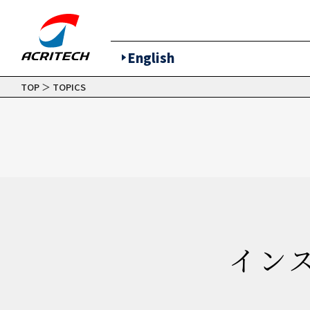
English
TOP
＞
TOPICS
イン