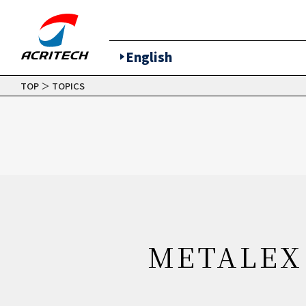
English
TOP
＞
TOPICS
METAL